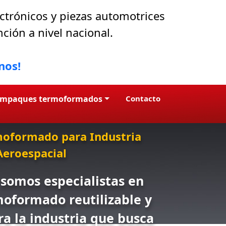
rónicos y piezas automotrices
ción a nivel nacional.
nos!
empaques termoformados
Contacto
moformado para Industria
Aeroespacial
somos especialistas en
formado reutilizable y
a la industria que busca