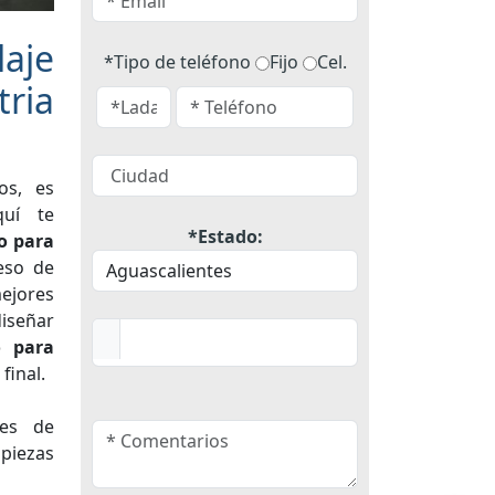
aje
*Tipo de teléfono
Fijo
Cel.
ria
os, es
quí te
*Estado:
o para
eso de
ejores
diseñar
o para
final.
res de
piezas