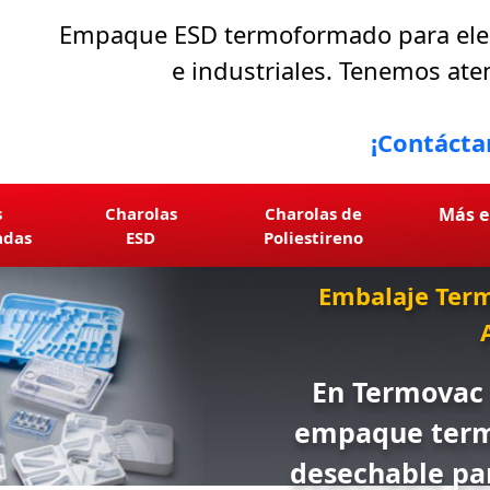
Empaque ESD termoformado para elect
e industriales. Tenemos aten
¡Contácta
s
Charolas
Charolas de
Más 
adas
ESD
Poliestireno
Embalaje Ter
En Termovac 
empaque termo
desechable par