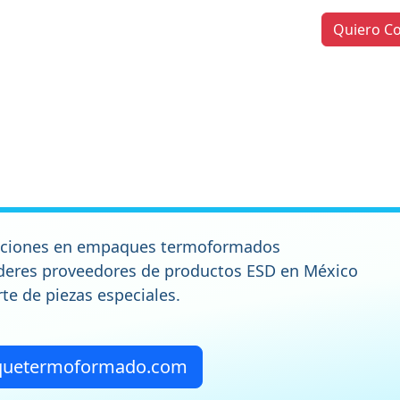
Quiero Co
uciones en empaques termoformados
íderes proveedores de productos ESD en México
rte de piezas especiales.
uetermoformado.com