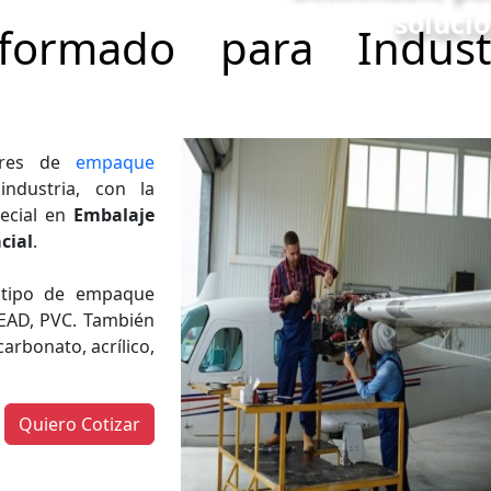
solucio
formado para Indust
dores de
empaque
ndustria, con la
ecial en
Embalaje
cial
.
e tipo de empaque
PEAD, PVC. También
rbonato, acrílico,
Quiero Cotizar