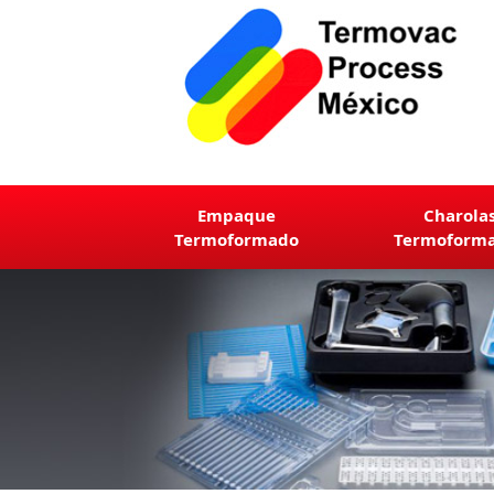
Empaque
Charola
Termoformado
Termoform